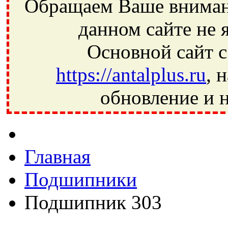
Обращаем Ваше внимани
данном сайте не 
Основной сайт с
https://antalplus.ru
, 
обновление и н
Фрязино, Антал+, плюс, Свердловский, Загорянский, Юбилей
Ивантеевка, подшипники, пневматика, метизы, техника, сваро
CRAFT, СПЗ-4, NECTECH, KG, LQY, DPI, BSN, SPZ, РФ, BMZ,
Главная
Подшипники
Подшипник 303