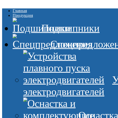
Главная
Продукция
Подшипники
Спецпредложе
У
электродвигателей
Оснастк