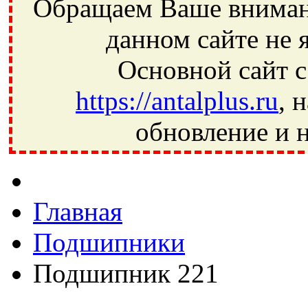
Обращаем Ваше внимани
данном сайте не 
Основной сайт с
https://antalplus.ru
, 
обновление и н
Фрязино, Антал+, плюс, Свердловский, Загорянский, Юбилей
Ивантеевка, подшипники, пневматика, метизы, техника, сваро
CRAFT, СПЗ-4, NECTECH, KG, LQY, DPI, BSN, SPZ, РФ, BMZ,
Главная
Подшипники
Подшипник 221