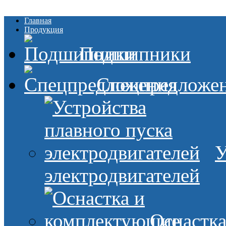
Главная
Продукция
Подшипники
Спецпредложе
У
электродвигателей
Оснастк