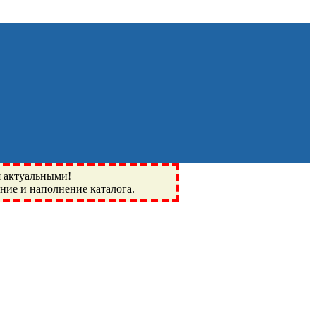
я актуальными!
ение и наполнение каталога.
Монино, Ивантеевка, подшипники, пневматика, метизы,
I, BSN, SPZ, РФ, BMZ, ХАРП, CX, РОЛТОМ, APZ, FBJ, KYK,