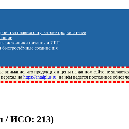
тройства плавного пуска электродвигателей
тующие
ые источники питания и ИБП
 быстросъёмные соединения
 внимание, что продукция и цены на данном сайте не являютс
 перехал на
https://antalplus.ru
, на нём ведется постоянное обновл
ый, Щелково, Москва, Пушкино, Королёв, Балашиха, Фряново, 
ПЗ, Neutral, WHX, ZWZ, CRAFT, СПЗ-4, NECTECH, KG, LQY, DP
ул / ИСО:
213
)