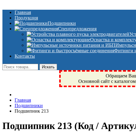
Главная
Продукция
Подшипники
Спецпредложения
Ус
Оснастка и комплек
Импульсн
Фитинги и
Контакты
Обращаем Ваше
Основной сайт с каталогом
Фрязино, Антал+, плюс, Свердловский, Загорянский, Юбилейн
Главная
техника, сварочные аппараты, NIS, NSK, JED, KPT, NXZ, Г
Подшипники
NTN, SKF, купить, заказать
Подшипник 213
Подшипник 213
(Код / Артик