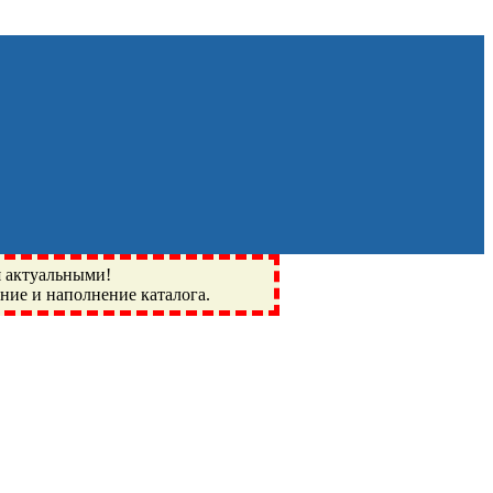
я актуальными!
ение и наполнение каталога.
Монино, Ивантеевка, подшипники, пневматика, метизы,
I, BSN, SPZ, РФ, BMZ, ХАРП, CX, РОЛТОМ, APZ, FBJ, KYK,