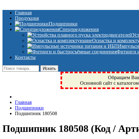
Главная
Продукция
Подшипники
Спецпредложения
Ус
Оснастка и комплек
Импульсн
Фитинги и
Контакты
Обращаем Ваше
Основной сайт с каталогом
Фрязино, Антал+, плюс, Свердловский, Загорянский, Юбилейн
Главная
техника, сварочные аппараты, NIS, NSK, JED, KPT, NXZ, Г
Подшипники
NTN, SKF, купить, заказать
Подшипник 180508
Подшипник 180508
(Код / Ар