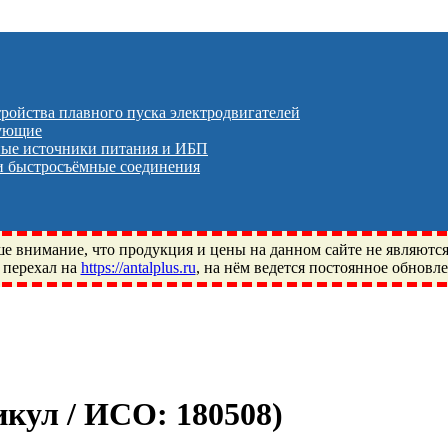
тройства плавного пуска электродвигателей
тующие
ые источники питания и ИБП
 быстросъёмные соединения
 внимание, что продукция и цены на данном сайте не являютс
 перехал на
https://antalplus.ru
, на нём ведется постоянное обновл
ый, Щелково, Москва, Пушкино, Королёв, Балашиха, Фряново, 
ПЗ, Neutral, WHX, ZWZ, CRAFT, СПЗ-4, NECTECH, KG, LQY, DP
тикул / ИСО:
180508
)