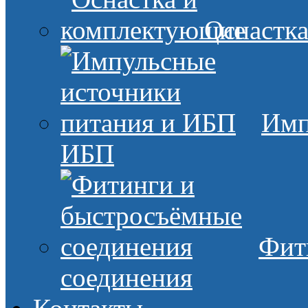
Оснастк
Имп
ИБП
Фит
соединения