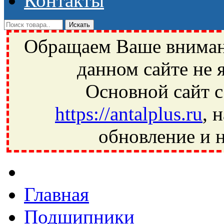
Контакты
Обращаем Ваше внимани
данном сайте не 
Основной сайт с
https://antalplus.ru
, 
обновление и н
Фрязино, Антал+, плюс, Свердловский, Загорянский, Юбилей
Ивантеевка, подшипники, пневматика, метизы, техника, сваро
CRAFT, СПЗ-4, NECTECH, KG, LQY, DPI, BSN, SPZ, РФ, BMZ,
Главная
Подшипники