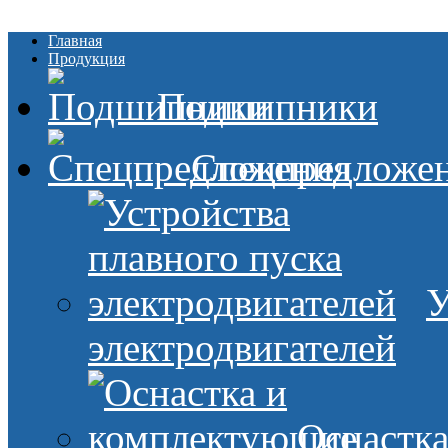
Главная
Продукция
Подшипники
Спецпредложе
У
электродвигателей
Оснастк