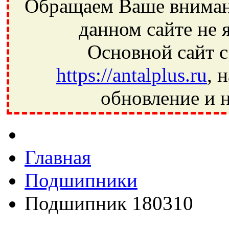
Обращаем Ваше внимани
данном сайте не 
Основной сайт с
https://antalplus.ru
, 
обновление и н
Фрязино, Антал+, плюс, Свердловский, Загорянский, Юбилей
Ивантеевка, подшипники, пневматика, метизы, техника, сваро
CRAFT, СПЗ-4, NECTECH, KG, LQY, DPI, BSN, SPZ, РФ, BMZ,
Главная
Подшипники
Подшипник 180310