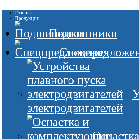
Главная
Продукция
Подшипники
Спецпредложе
У
электродвигателей
Оснастк