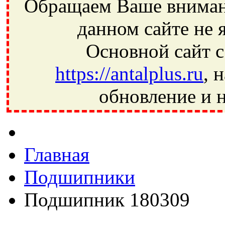
Обращаем Ваше внимани
данном сайте не 
Основной сайт с
https://antalplus.ru
, 
обновление и н
Фрязино, Антал+, плюс, Свердловский, Загорянский, Юбилей
Ивантеевка, подшипники, пневматика, метизы, техника, сваро
CRAFT, СПЗ-4, NECTECH, KG, LQY, DPI, BSN, SPZ, РФ, BMZ,
Главная
Подшипники
Подшипник 180309