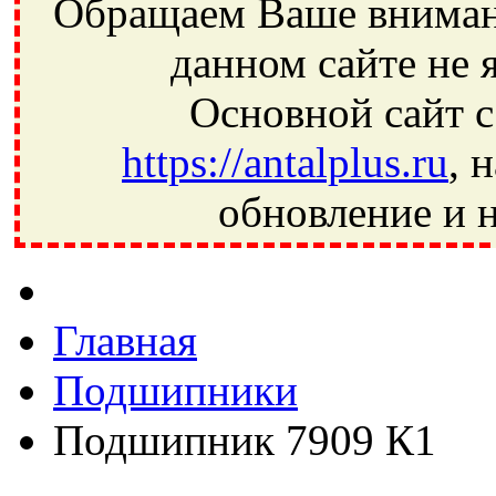
Обращаем Ваше внимани
данном сайте не 
Основной сайт с
https://antalplus.ru
, 
обновление и н
Фрязино, Антал+, плюс, Свердловский, Загорянский, Юбилей
Ивантеевка, подшипники, пневматика, метизы, техника, сваро
CRAFT, СПЗ-4, NECTECH, KG, LQY, DPI, BSN, SPZ, РФ, BMZ,
Главная
Подшипники
Подшипник 7909 К1