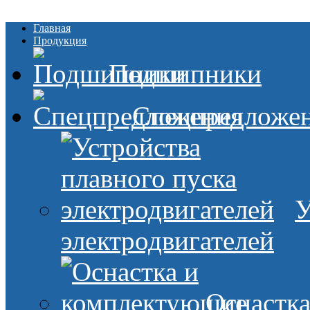
Главная
Продукция
Подшипники
Спецпредложе
У
электродвигателей
Оснастк