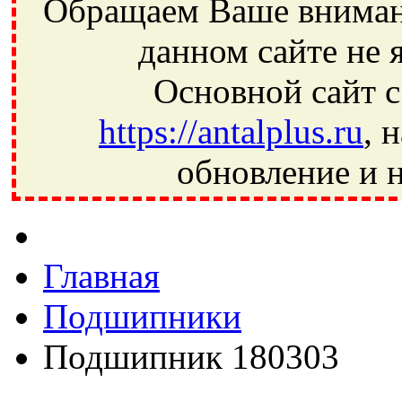
Обращаем Ваше внимани
данном сайте не 
Основной сайт с
https://antalplus.ru
, 
обновление и н
Фрязино, Антал+, плюс, Свердловский, Загорянский, Юбилей
Ивантеевка, подшипники, пневматика, метизы, техника, сваро
CRAFT, СПЗ-4, NECTECH, KG, LQY, DPI, BSN, SPZ, РФ, BMZ,
Главная
Подшипники
Подшипник 180303