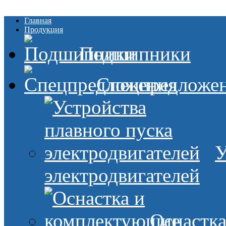
Главная
Продукция
Подшипники
Спецпредложе
У
электродвигателей
Оснастк