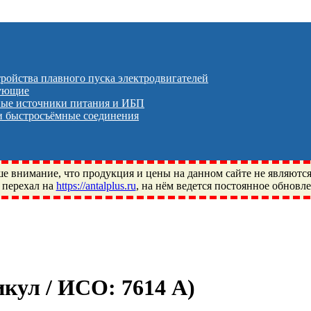
тройства плавного пуска электродвигателей
тующие
ые источники питания и ИБП
 быстросъёмные соединения
 внимание, что продукция и цены на данном сайте не являютс
 перехал на
https://antalplus.ru
, на нём ведется постоянное обновл
ый, Щелково, Москва, Пушкино, Королёв, Балашиха, Фряново, 
ПЗ, Neutral, WHX, ZWZ, CRAFT, СПЗ-4, NECTECH, KG, LQY, DP
тикул / ИСО:
7614 А
)