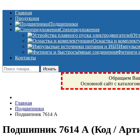
Главная
Продукция
Подшипники
Спецпредложения
Ус
Оснастка и комплек
Импульсн
Фитинги и
Контакты
Обращаем Ваше
Основной сайт с каталогом
Фрязино, Антал+, плюс, Свердловский, Загорянский, Юбилейн
Главная
техника, сварочные аппараты, NIS, NSK, JED, KPT, NXZ, Г
Подшипники
NTN, SKF, купить, заказать
Подшипник 7614 А
Подшипник 7614 А
(Код / Ар