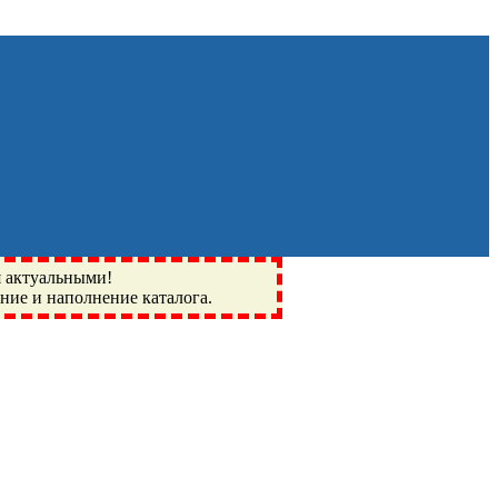
я актуальными!
ение и наполнение каталога.
Монино, Ивантеевка, подшипники, пневматика, метизы,
I, BSN, SPZ, РФ, BMZ, ХАРП, CX, РОЛТОМ, APZ, FBJ, KYK,