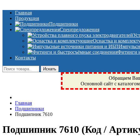
Главная
Продукция
Подшипники
Спецпредложения
Ус
Оснастка и комплек
Импульсн
Фитинги и
Контакты
Обращаем Ваше
Основной сайт с каталогом
Фрязино, Антал+, плюс, Свердловский, Загорянский, Юбилейн
Главная
техника, сварочные аппараты, NIS, NSK, JED, KPT, NXZ, Г
Подшипники
NTN, SKF, купить, заказать
Подшипник 7610
Подшипник 7610
(Код / Арти