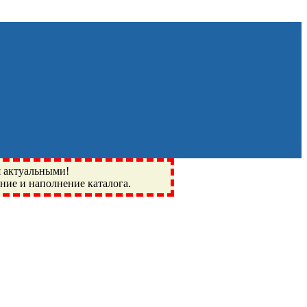
я актуальными!
ение и наполнение каталога.
Монино, Ивантеевка, подшипники, пневматика, метизы,
I, BSN, SPZ, РФ, BMZ, ХАРП, CX, РОЛТОМ, APZ, FBJ, KYK,