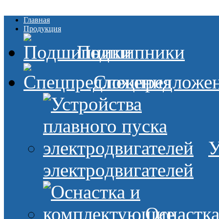
Главная
Продукция
Подшипники
Спецпредложе
У
электродвигателей
Оснастк