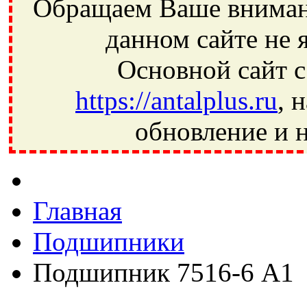
Обращаем Ваше внимани
данном сайте не 
Основной сайт с
https://antalplus.ru
, 
обновление и н
Фрязино, Антал+, плюс, Свердловский, Загорянский, Юбилей
Ивантеевка, подшипники, пневматика, метизы, техника, сваро
CRAFT, СПЗ-4, NECTECH, KG, LQY, DPI, BSN, SPZ, РФ, BMZ,
Главная
Подшипники
Подшипник 7516-6 А1