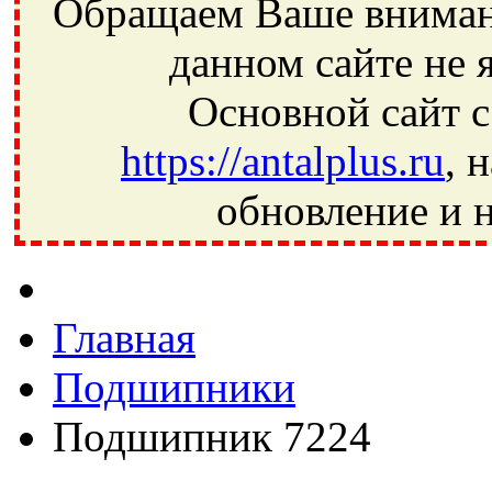
Обращаем Ваше внимани
данном сайте не 
Основной сайт с
https://antalplus.ru
, 
обновление и н
Фрязино, Антал+, плюс, Свердловский, Загорянский, Юбилей
Ивантеевка, подшипники, пневматика, метизы, техника, сваро
CRAFT, СПЗ-4, NECTECH, KG, LQY, DPI, BSN, SPZ, РФ, BMZ,
Главная
Подшипники
Подшипник 7224