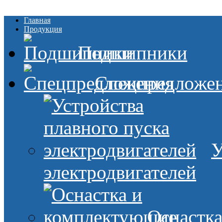
Главная
Продукция
Подшипники
Спецпредложе
У
электродвигателей
Оснастк