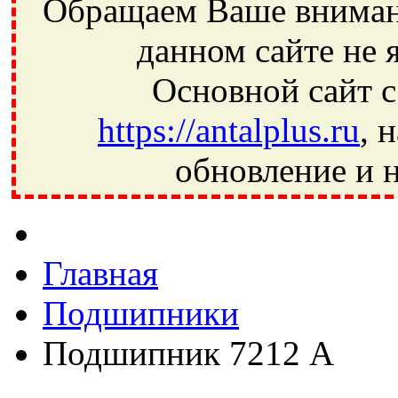
Обращаем Ваше внимани
данном сайте не 
Основной сайт с
https://antalplus.ru
, 
обновление и н
Фрязино, Антал+, плюс, Свердловский, Загорянский, Юбилей
Ивантеевка, подшипники, пневматика, метизы, техника, сваро
CRAFT, СПЗ-4, NECTECH, KG, LQY, DPI, BSN, SPZ, РФ, BMZ,
Главная
Подшипники
Подшипник 7212 А