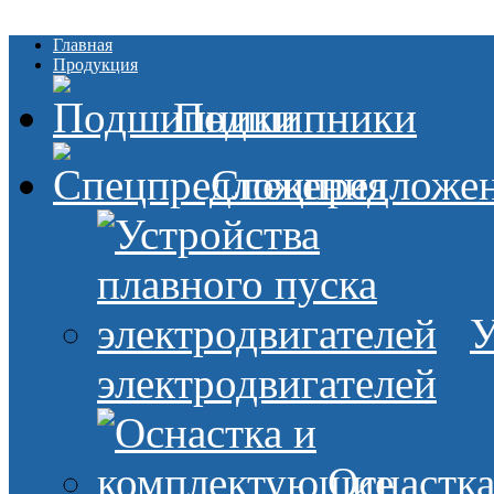
Главная
Продукция
Подшипники
Спецпредложе
У
электродвигателей
Оснастк