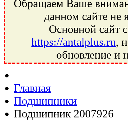
Обращаем Ваше внимани
данном сайте не 
Основной сайт с
https://antalplus.ru
, 
обновление и н
Фрязино, Антал+, плюс, Свердловский, Загорянский, Юбилей
Ивантеевка, подшипники, пневматика, метизы, техника, сваро
CRAFT, СПЗ-4, NECTECH, KG, LQY, DPI, BSN, SPZ, РФ, BMZ,
Главная
Подшипники
Подшипник 2007926