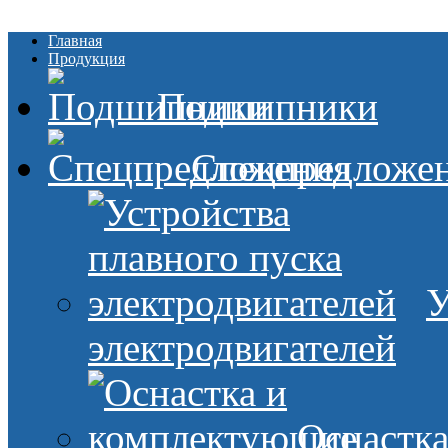
Главная
Продукция
Подшипники
Спецпредложе
У
электродвигателей
Оснастк