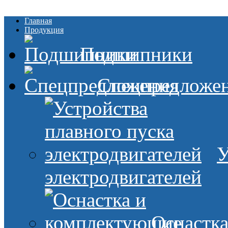
Главная
Продукция
Подшипники
Спецпредложе
У
электродвигателей
Оснастк