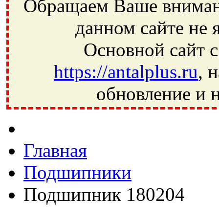
Обращаем Ваше внимани
данном сайте не 
Основной сайт с
https://antalplus.ru
, 
обновление и н
Фрязино, Антал+, плюс, Свердловский, Загорянский, Юбилей
Ивантеевка, подшипники, пневматика, метизы, техника, сваро
CRAFT, СПЗ-4, NECTECH, KG, LQY, DPI, BSN, SPZ, РФ, BMZ,
Главная
Подшипники
Подшипник 180204