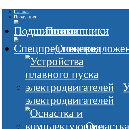
Главная
Продукция
Подшипники
Спецпредложе
У
электродвигателей
Оснастк