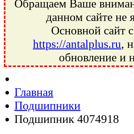
Обращаем Ваше внимани
данном сайте не 
Основной сайт с
https://antalplus.ru
, 
обновление и н
Фрязино, Антал+, плюс, Свердловский, Загорянский, Юбилей
Ивантеевка, подшипники, пневматика, метизы, техника, сваро
CRAFT, СПЗ-4, NECTECH, KG, LQY, DPI, BSN, SPZ, РФ, BMZ,
Главная
Подшипники
Подшипник 4074918