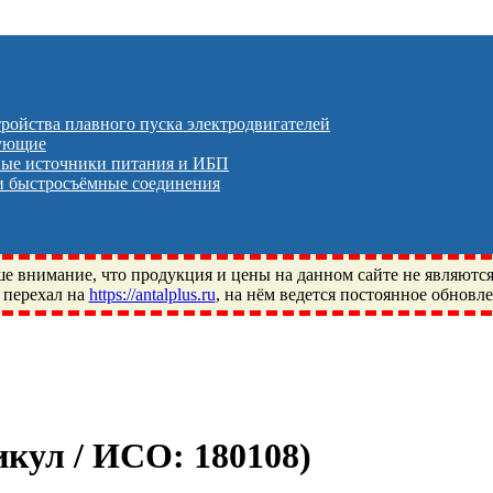
тройства плавного пуска электродвигателей
тующие
ые источники питания и ИБП
 быстросъёмные соединения
 внимание, что продукция и цены на данном сайте не являютс
 перехал на
https://antalplus.ru
, на нём ведется постоянное обновл
ый, Щелково, Москва, Пушкино, Королёв, Балашиха, Фряново, 
ПЗ, Neutral, WHX, ZWZ, CRAFT, СПЗ-4, NECTECH, KG, LQY, DP
тикул / ИСО:
180108
)