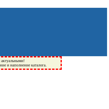
я актуальными!
ение и наполнение каталога.
Монино, Ивантеевка, подшипники, пневматика, метизы,
I, BSN, SPZ, РФ, BMZ, ХАРП, CX, РОЛТОМ, APZ, FBJ, KYK,