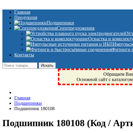
Главная
Продукция
Подшипники
Спецпредложения
Ус
Оснастка и комплек
Импульсн
Фитинги и
Контакты
Обращаем Ваше
Основной сайт с каталогом
Фрязино, Антал+, плюс, Свердловский, Загорянский, Юбилейн
Главная
техника, сварочные аппараты, NIS, NSK, JED, KPT, NXZ, Г
Подшипники
NTN, SKF, купить, заказать
Подшипник 180108
Подшипник 180108
(Код / Ар