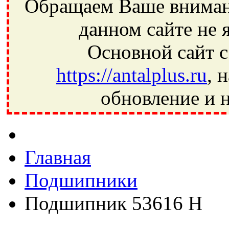
Обращаем Ваше внимани
данном сайте не 
Основной сайт с
https://antalplus.ru
, 
обновление и н
Фрязино, Антал+, плюс, Свердловский, Загорянский, Юбилей
Ивантеевка, подшипники, пневматика, метизы, техника, сваро
CRAFT, СПЗ-4, NECTECH, KG, LQY, DPI, BSN, SPZ, РФ, BMZ,
Главная
Подшипники
Подшипник 53616 Н