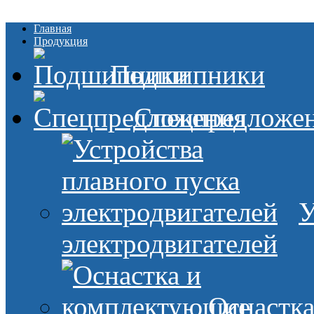
Главная
Продукция
Подшипники
Спецпредложе
У
электродвигателей
Оснастк