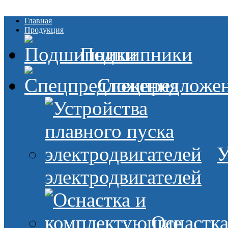
Главная
Продукция
Подшипники
Спецпредложе
У
электродвигателей
Оснастк