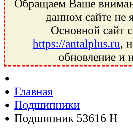
Обращаем Ваше внимани
данном сайте не 
Основной сайт с
https://antalplus.ru
, 
обновление и н
Фрязино, Антал+, плюс, Свердловский, Загорянский, Юбилей
Ивантеевка, подшипники, пневматика, метизы, техника, сваро
CRAFT, СПЗ-4, NECTECH, KG, LQY, DPI, BSN, SPZ, РФ, BMZ,
Главная
Подшипники
Подшипник 53616 Н