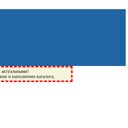
я актуальными!
ение и наполнение каталога.
Монино, Ивантеевка, подшипники, пневматика, метизы,
I, BSN, SPZ, РФ, BMZ, ХАРП, CX, РОЛТОМ, APZ, FBJ, KYK,