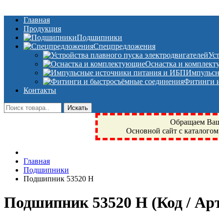
Главная
Продукция
Подшипники
Спецпредложения
Ус
Оснастка и комплек
Импульсн
Фитинги и
Контакты
Обращаем Ваше
Основной сайт с каталогом
Фрязино, Антал+, плюс, Свердловский, Загорянский, Юбилейн
Главная
техника, сварочные аппараты, NIS, NSK, JED, KPT, NXZ, Г
Подшипники
NTN, SKF, купить, заказать
Подшипник 53520 Н
Подшипник 53520 Н
(Код / А