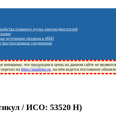
тройства плавного пуска электродвигателей
тующие
ые источники питания и ИБП
 быстросъёмные соединения
 внимание, что продукция и цены на данном сайте не являютс
 перехал на
https://antalplus.ru
, на нём ведется постоянное обновл
ый, Щелково, Москва, Пушкино, Королёв, Балашиха, Фряново, 
ПЗ, Neutral, WHX, ZWZ, CRAFT, СПЗ-4, NECTECH, KG, LQY, DP
ртикул / ИСО:
53520 Н
)