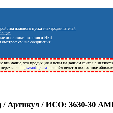
тройства плавного пуска электродвигателей
тующие
ые источники питания и ИБП
 быстросъёмные соединения
 внимание, что продукция и цены на данном сайте не являютс
 перехал на
https://antalplus.ru
, на нём ведется постоянное обновл
ый, Щелково, Москва, Пушкино, Королёв, Балашиха, Фряново, 
ПЗ, Neutral, WHX, ZWZ, CRAFT, СПЗ-4, NECTECH, KG, LQY, DP
д / Артикул / ИСО:
3630-30 А