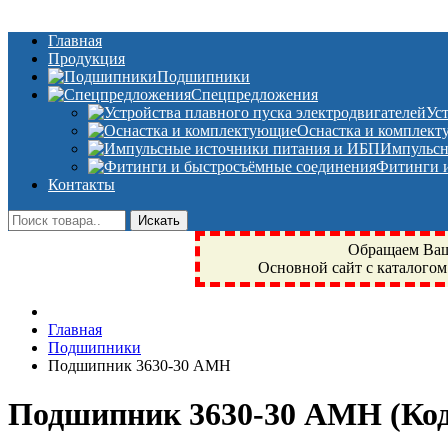
Главная
Продукция
Подшипники
Спецпредложения
Ус
Оснастка и комплек
Импульсн
Фитинги и
Контакты
Обращаем Ваше
Основной сайт с каталогом
Фрязино, Антал+, плюс, Свердловский, Загорянский, Юбилейн
Главная
техника, сварочные аппараты, NIS, NSK, JED, KPT, NXZ, Г
Подшипники
NTN, SKF, купить, заказать
Подшипник 3630-30 АМН
Подшипник 3630-30 АМН
(Ко