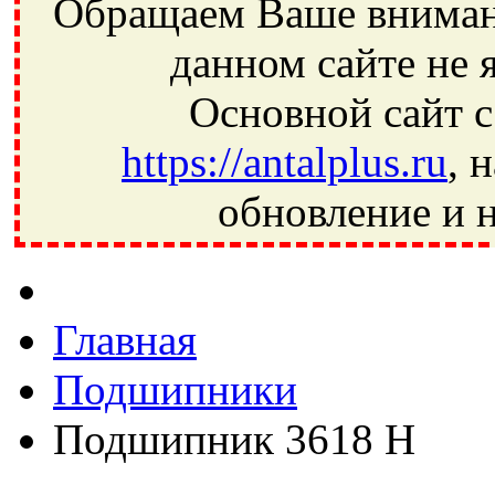
Обращаем Ваше внимани
данном сайте не 
Основной сайт с
https://antalplus.ru
, 
обновление и н
Фрязино, Антал+, плюс, Свердловский, Загорянский, Юбилей
Ивантеевка, подшипники, пневматика, метизы, техника, сваро
CRAFT, СПЗ-4, NECTECH, KG, LQY, DPI, BSN, SPZ, РФ, BMZ,
Главная
Подшипники
Подшипник 3618 Н