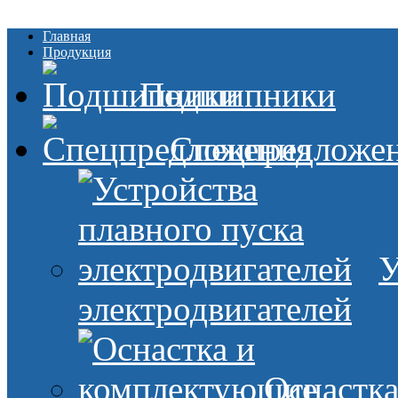
Главная
Продукция
Подшипники
Спецпредложе
У
электродвигателей
Оснастк