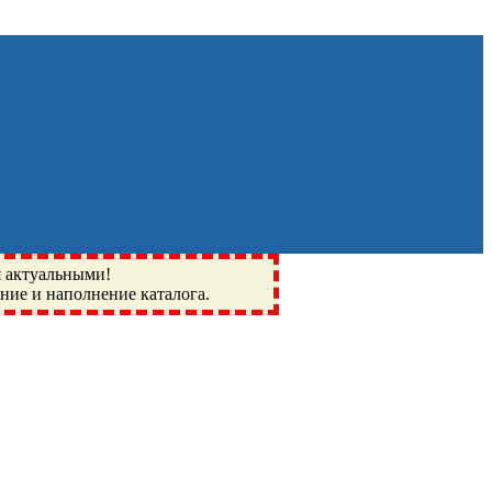
я актуальными!
ение и наполнение каталога.
Монино, Ивантеевка, подшипники, пневматика, метизы,
I, BSN, SPZ, РФ, BMZ, ХАРП, CX, РОЛТОМ, APZ, FBJ, KYK,