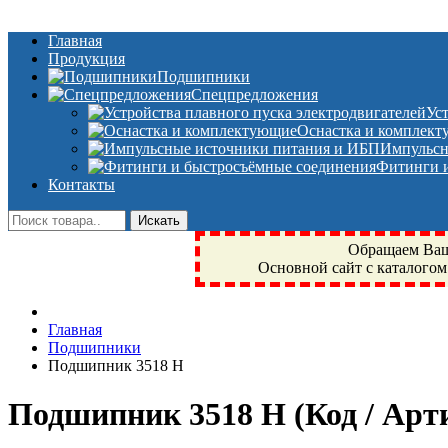
Главная
Продукция
Подшипники
Спецпредложения
Ус
Оснастка и комплек
Импульсн
Фитинги и
Контакты
Обращаем Ваше
Основной сайт с каталогом
Фрязино, Антал+, плюс, Свердловский, Загорянский, Юбилейн
Главная
техника, сварочные аппараты, NIS, NSK, JED, KPT, NXZ, Г
Подшипники
NTN, SKF, купить, заказать
Подшипник 3518 Н
Подшипник 3518 Н
(Код / Ар