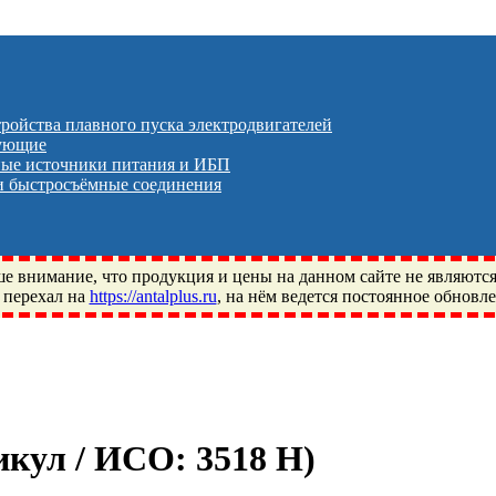
тройства плавного пуска электродвигателей
тующие
ые источники питания и ИБП
 быстросъёмные соединения
 внимание, что продукция и цены на данном сайте не являютс
 перехал на
https://antalplus.ru
, на нём ведется постоянное обновл
ый, Щелково, Москва, Пушкино, Королёв, Балашиха, Фряново, 
ПЗ, Neutral, WHX, ZWZ, CRAFT, СПЗ-4, NECTECH, KG, LQY, DP
тикул / ИСО:
3518 Н
)