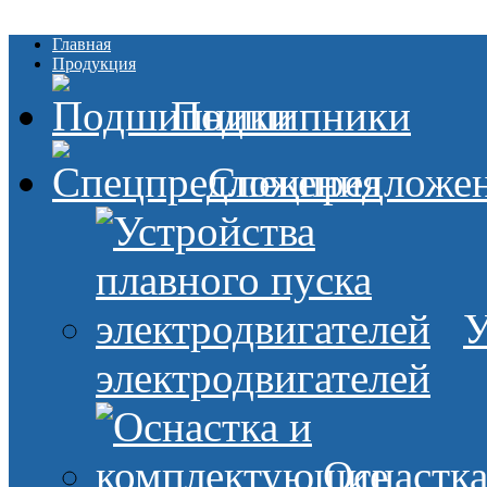
Главная
Продукция
Подшипники
Спецпредложе
У
электродвигателей
Оснастк