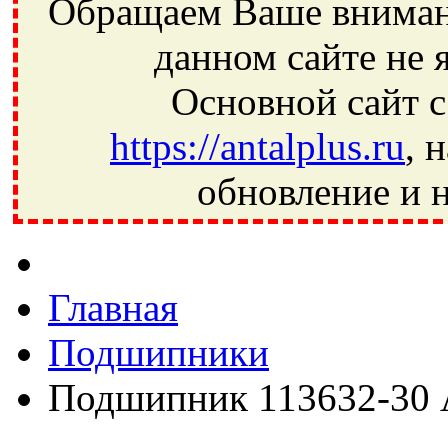
Обращаем Ваше внимани
данном сайте не 
Основной сайт с
https://antalplus.ru
, 
обновление и н
Фрязино, Антал+, плюс, Свердловский, Загорянский, Юбилей
Ивантеевка, подшипники, пневматика, метизы, техника, сваро
CRAFT, СПЗ-4, NECTECH, KG, LQY, DPI, BSN, SPZ, РФ, BMZ,
Главная
Подшипники
Подшипник 113632-30