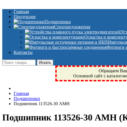
Главная
Продукция
Подшипники
Спецпредложения
Ус
Оснастка и комплек
Импульсн
Фитинги и
Контакты
Обращаем Ваше
Основной сайт с каталогом
Фрязино, Антал+, плюс, Свердловский, Загорянский, Юбилейн
Главная
техника, сварочные аппараты, NIS, NSK, JED, KPT, NXZ, Г
Подшипники
NTN, SKF, купить, заказать
Подшипник 113526-30 АМН
Подшипник 113526-30 АМН
(