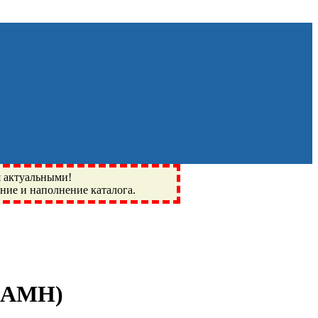
я актуальными!
ение и наполнение каталога.
Монино, Ивантеевка, подшипники, пневматика, метизы,
I, BSN, SPZ, РФ, BMZ, ХАРП, CX, РОЛТОМ, APZ, FBJ, KYK,
0 АМН
)