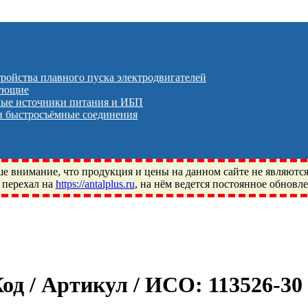
тройства плавного пуска электродвигателей
тующие
ые источники питания и ИБП
 быстросъёмные соединения
 внимание, что продукция и цены на данном сайте не являютс
 перехал на
https://antalplus.ru
, на нём ведется постоянное обновл
ый, Щелково, Москва, Пушкино, Королёв, Балашиха, Фряново, 
ПЗ, Neutral, WHX, ZWZ, CRAFT, СПЗ-4, NECTECH, KG, LQY, DP
Код / Артикул / ИСО:
113526-3