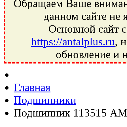
Обращаем Ваше внимани
данном сайте не 
Основной сайт с
https://antalplus.ru
, 
обновление и н
Фрязино, Антал+, плюс, Свердловский, Загорянский, Юбилей
Ивантеевка, подшипники, пневматика, метизы, техника, сваро
CRAFT, СПЗ-4, NECTECH, KG, LQY, DPI, BSN, SPZ, РФ, BMZ,
Главная
Подшипники
Подшипник 113515 А