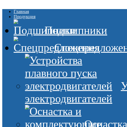
Главная
Продукция
Подшипники
Спецпредложе
У
электродвигателей
Оснастк