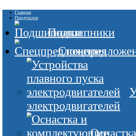
Главная
Продукция
Подшипники
Спецпредложе
У
электродвигателей
Оснастк