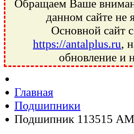
Обращаем Ваше внимани
данном сайте не 
Основной сайт с
https://antalplus.ru
, 
обновление и н
Фрязино, Антал+, плюс, Свердловский, Загорянский, Юбилей
Ивантеевка, подшипники, пневматика, метизы, техника, сваро
CRAFT, СПЗ-4, NECTECH, KG, LQY, DPI, BSN, SPZ, РФ, BMZ,
Главная
Подшипники
Подшипник 113515 А