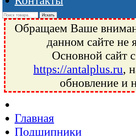
Контакты
Обращаем Ваше внимани
данном сайте не 
Основной сайт с
https://antalplus.ru
, 
обновление и н
Фрязино, Антал+, плюс, Свердловский, Загорянский, Юбилей
Ивантеевка, подшипники, пневматика, метизы, техника, сваро
CRAFT, СПЗ-4, NECTECH, KG, LQY, DPI, BSN, SPZ, РФ, BMZ,
Главная
Подшипники