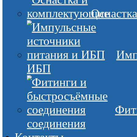
Оснастк
Имп
ИБП
Фит
соединения