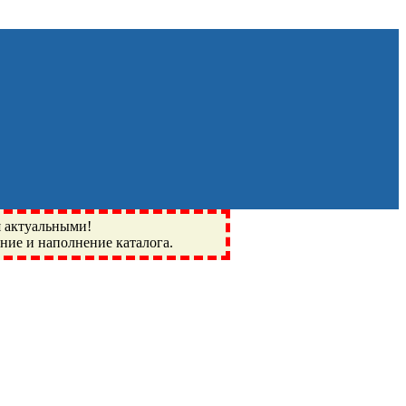
я актуальными!
ение и наполнение каталога.
Монино, Ивантеевка, подшипники, пневматика, метизы,
I, BSN, SPZ, РФ, BMZ, ХАРП, CX, РОЛТОМ, APZ, FBJ, KYK,