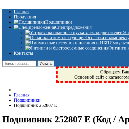
Главная
Продукция
Подшипники
Спецпредложения
Ус
Оснастка и комплек
Импульсн
Фитинги и
Контакты
Обращаем Ваше
Основной сайт с каталогом
Фрязино, Антал+, плюс, Свердловский, Загорянский, Юбилейн
Главная
техника, сварочные аппараты, NIS, NSK, JED, KPT, NXZ, Г
Подшипники
NTN, SKF, купить, заказать
Подшипник 252807 Е
Подшипник 252807 Е
(Код / 