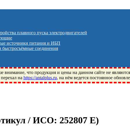
тройства плавного пуска электродвигателей
тующие
ые источники питания и ИБП
 быстросъёмные соединения
 внимание, что продукция и цены на данном сайте не являютс
 перехал на
https://antalplus.ru
, на нём ведется постоянное обновл
ый, Щелково, Москва, Пушкино, Королёв, Балашиха, Фряново, 
ПЗ, Neutral, WHX, ZWZ, CRAFT, СПЗ-4, NECTECH, KG, LQY, DP
Артикул / ИСО:
252807 Е
)