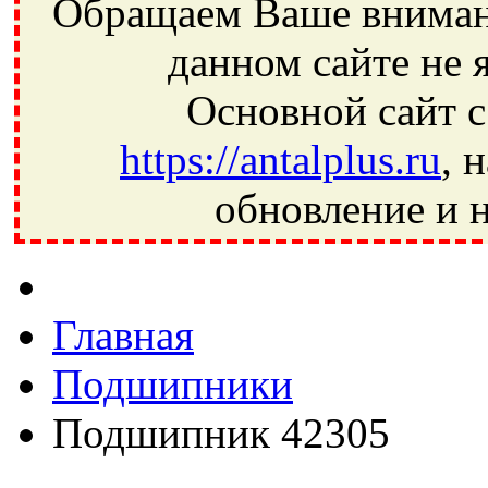
Обращаем Ваше внимани
данном сайте не 
Основной сайт с
https://antalplus.ru
, 
обновление и н
Фрязино, Антал+, плюс, Свердловский, Загорянский, Юбилей
Ивантеевка, подшипники, пневматика, метизы, техника, сваро
CRAFT, СПЗ-4, NECTECH, KG, LQY, DPI, BSN, SPZ, РФ, BMZ,
Главная
Подшипники
Подшипник 42305