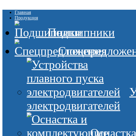
Главная
Продукция
Подшипники
Спецпредложе
У
электродвигателей
Оснастк