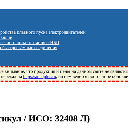
тройства плавного пуска электродвигателей
тующие
ые источники питания и ИБП
 быстросъёмные соединения
 внимание, что продукция и цены на данном сайте не являютс
 перехал на
https://antalplus.ru
, на нём ведется постоянное обновл
ый, Щелково, Москва, Пушкино, Королёв, Балашиха, Фряново, 
ПЗ, Neutral, WHX, ZWZ, CRAFT, СПЗ-4, NECTECH, KG, LQY, DP
ртикул / ИСО:
32408 Л
)