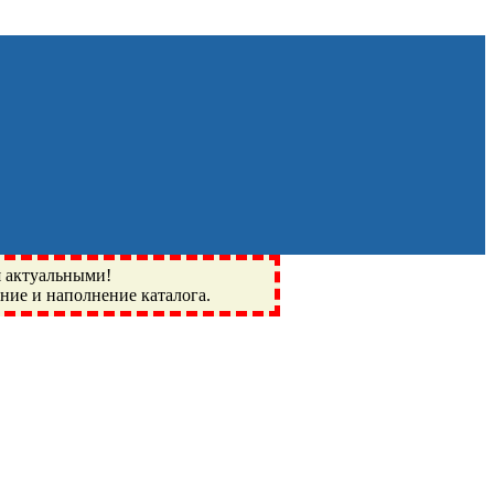
я актуальными!
ение и наполнение каталога.
Монино, Ивантеевка, подшипники, пневматика, метизы,
I, BSN, SPZ, РФ, BMZ, ХАРП, CX, РОЛТОМ, APZ, FBJ, KYK,