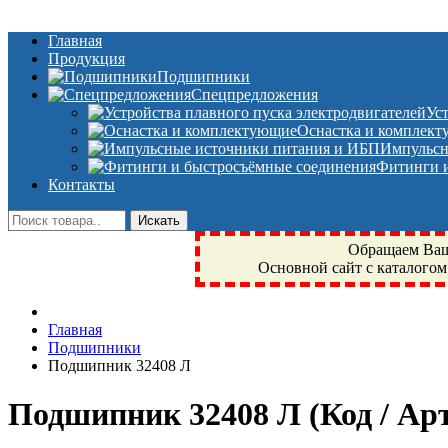
Главная
Продукция
Подшипники
Спецпредложения
Ус
Оснастка и комплек
Импульсн
Фитинги и
Контакты
Обращаем Ваше
Основной сайт с каталогом
Фрязино, Антал+, плюс, Свердловский, Загорянский, Юбилейн
Главная
техника, сварочные аппараты, NIS, NSK, JED, KPT, NXZ, Г
Подшипники
NTN, SKF, купить, заказать
Подшипник 32408 Л
Подшипник 32408 Л
(Код / А