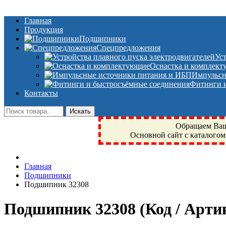
Главная
Продукция
Подшипники
Спецпредложения
Ус
Оснастка и комплек
Импульсн
Фитинги и
Контакты
Обращаем Ваше
Основной сайт с каталогом
Фрязино, Антал+, плюс, Свердловский, Загорянский, Юбилейн
Главная
техника, сварочные аппараты, NIS, NSK, JED, KPT, NXZ, Г
Подшипники
NTN, SKF, купить, заказать
Подшипник 32308
Подшипник 32308
(Код / Арт