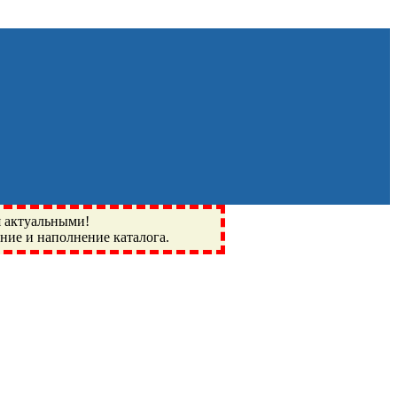
я актуальными!
ение и наполнение каталога.
Монино, Ивантеевка, подшипники, пневматика, метизы,
I, BSN, SPZ, РФ, BMZ, ХАРП, CX, РОЛТОМ, APZ, FBJ, KYK,