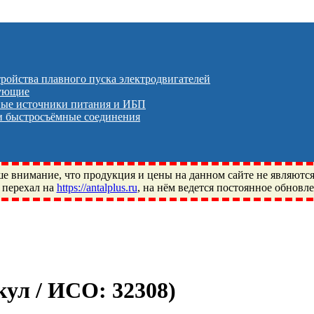
тройства плавного пуска электродвигателей
тующие
ые источники питания и ИБП
 быстросъёмные соединения
 внимание, что продукция и цены на данном сайте не являютс
 перехал на
https://antalplus.ru
, на нём ведется постоянное обновл
ый, Щелково, Москва, Пушкино, Королёв, Балашиха, Фряново, 
ПЗ, Neutral, WHX, ZWZ, CRAFT, СПЗ-4, NECTECH, KG, LQY, DP
икул / ИСО:
32308
)