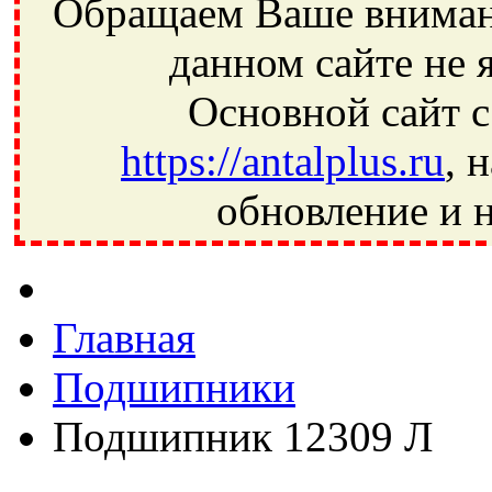
Обращаем Ваше внимани
данном сайте не 
Основной сайт с
https://antalplus.ru
, 
обновление и н
Фрязино, Антал+, плюс, Свердловский, Загорянский, Юбилей
Ивантеевка, подшипники, пневматика, метизы, техника, сваро
CRAFT, СПЗ-4, NECTECH, KG, LQY, DPI, BSN, SPZ, РФ, BMZ,
Главная
Подшипники
Подшипник 12309 Л