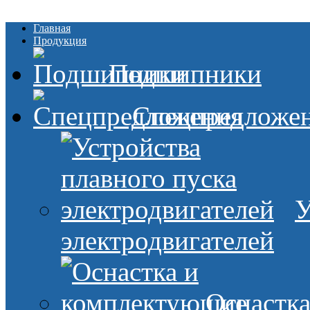
Главная
Продукция
Подшипники
Спецпредложе
У
электродвигателей
Оснастк