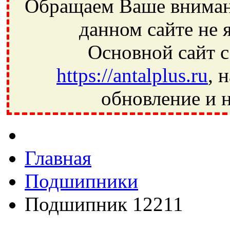
Обращаем Ваше внимани
данном сайте не 
Основной сайт с
https://antalplus.ru
, 
обновление и н
Фрязино, Антал+, плюс, Свердловский, Загорянский, Юбилей
Ивантеевка, подшипники, пневматика, метизы, техника, сваро
CRAFT, СПЗ-4, NECTECH, KG, LQY, DPI, BSN, SPZ, РФ, BMZ,
Главная
Подшипники
Подшипник 12211