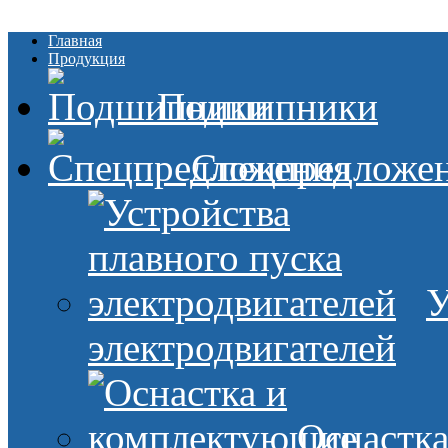
Главная
Продукция
Подшипники
Спецпредложе
У
электродвигателей
Оснастк