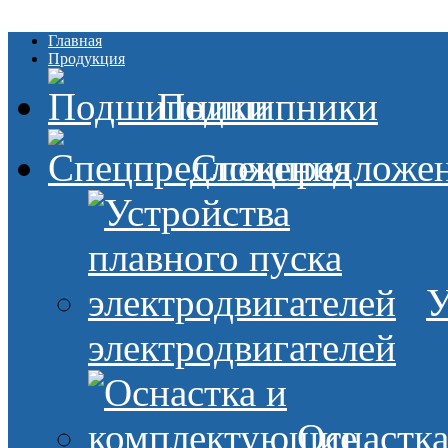
Главная
Продукция
Подшипники
Спецпредложе
У
электродвигателей
Оснастк