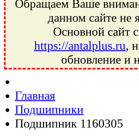
Обращаем Ваше внимани
данном сайте не 
Основной сайт с
https://antalplus.ru
, 
обновление и н
Фрязино, Антал+, плюс, Свердловский, Загорянский, Юбилей
Ивантеевка, подшипники, пневматика, метизы, техника, сваро
CRAFT, СПЗ-4, NECTECH, KG, LQY, DPI, BSN, SPZ, РФ, BMZ,
Главная
Подшипники
Подшипник 1160305