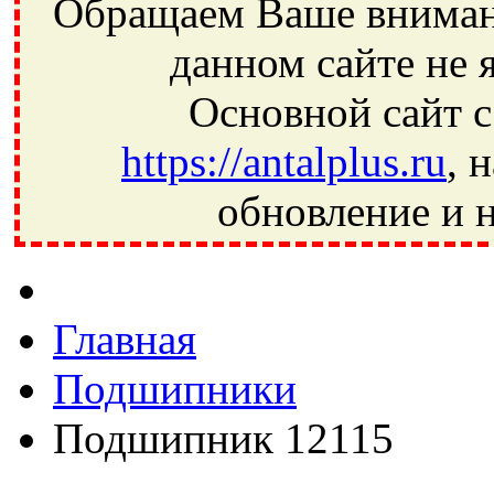
Обращаем Ваше внимани
данном сайте не 
Основной сайт с
https://antalplus.ru
, 
обновление и н
Фрязино, Антал+, плюс, Свердловский, Загорянский, Юбилей
Ивантеевка, подшипники, пневматика, метизы, техника, сваро
CRAFT, СПЗ-4, NECTECH, KG, LQY, DPI, BSN, SPZ, РФ, BMZ,
Главная
Подшипники
Подшипник 12115