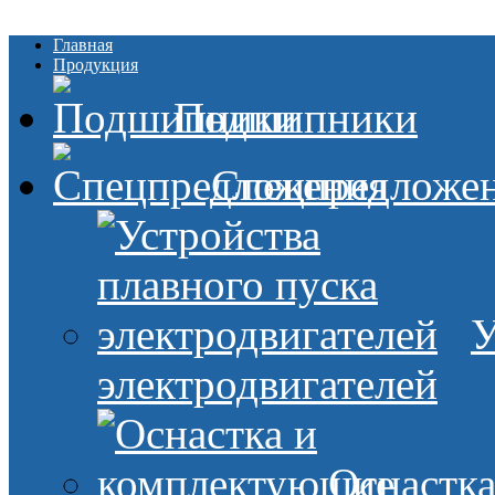
Главная
Продукция
Подшипники
Спецпредложе
У
электродвигателей
Оснастк