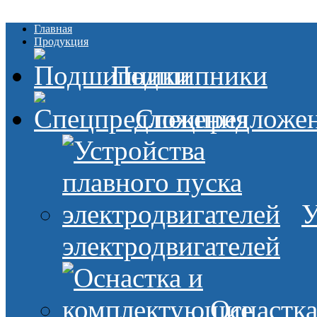
Главная
Продукция
Подшипники
Спецпредложе
У
электродвигателей
Оснастк