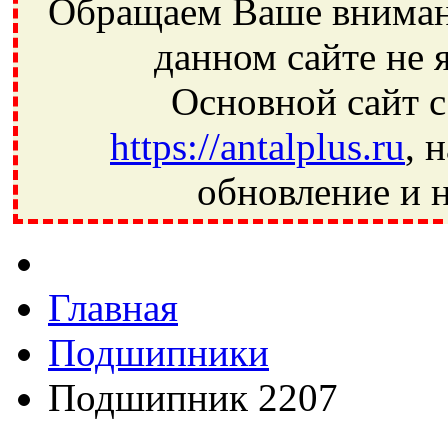
Обращаем Ваше внимани
данном сайте не 
Основной сайт с
https://antalplus.ru
, 
обновление и н
Фрязино, Антал+, плюс, Свердловский, Загорянский, Юбилей
Ивантеевка, подшипники, пневматика, метизы, техника, сваро
CRAFT, СПЗ-4, NECTECH, KG, LQY, DPI, BSN, SPZ, РФ, BMZ,
Главная
Подшипники
Подшипник 2207