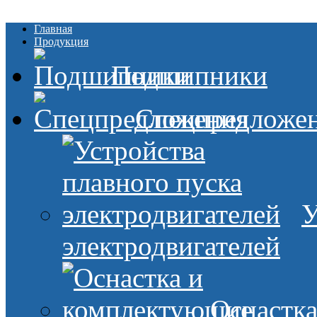
Главная
Продукция
Подшипники
Спецпредложе
У
электродвигателей
Оснастк