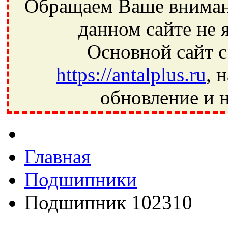
Обращаем Ваше внимани
данном сайте не 
Основной сайт с
https://antalplus.ru
, 
обновление и н
Фрязино, Антал+, плюс, Свердловский, Загорянский, Юбилей
Ивантеевка, подшипники, пневматика, метизы, техника, сваро
CRAFT, СПЗ-4, NECTECH, KG, LQY, DPI, BSN, SPZ, РФ, BMZ,
Главная
Подшипники
Подшипник 102310