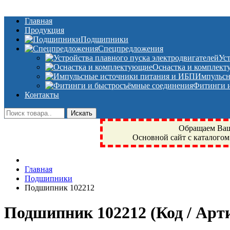
Главная
Продукция
Подшипники
Спецпредложения
Ус
Оснастка и комплек
Импульсн
Фитинги и
Контакты
Обращаем Ваше
Основной сайт с каталогом
Фрязино, Антал+, плюс, Свердловский, Загорянский, Юбилейн
Главная
техника, сварочные аппараты, NIS, NSK, JED, KPT, NXZ, Г
Подшипники
NTN, SKF, купить, заказать
Подшипник 102212
Подшипник 102212
(Код / Ар