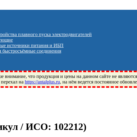
тройства плавного пуска электродвигателей
тующие
ые источники питания и ИБП
 быстросъёмные соединения
 внимание, что продукция и цены на данном сайте не являютс
 перехал на
https://antalplus.ru
, на нём ведется постоянное обновл
ый, Щелково, Москва, Пушкино, Королёв, Балашиха, Фряново, 
ПЗ, Neutral, WHX, ZWZ, CRAFT, СПЗ-4, NECTECH, KG, LQY, DP
тикул / ИСО:
102212
)