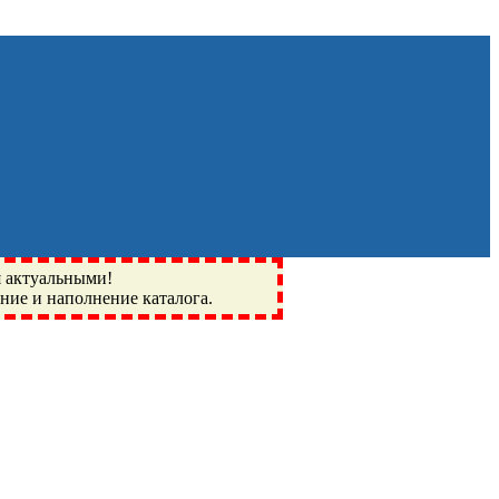
я актуальными!
ение и наполнение каталога.
Монино, Ивантеевка, подшипники, пневматика, метизы,
I, BSN, SPZ, РФ, BMZ, ХАРП, CX, РОЛТОМ, APZ, FBJ, KYK,