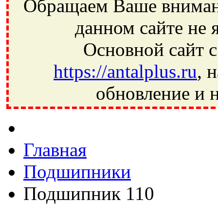
Обращаем Ваше внимани
данном сайте не 
Основной сайт с
https://antalplus.ru
, 
обновление и н
Фрязино, Антал+, плюс, Свердловский, Загорянский, Юбилей
Ивантеевка, подшипники, пневматика, метизы, техника, сваро
CRAFT, СПЗ-4, NECTECH, KG, LQY, DPI, BSN, SPZ, РФ, BMZ,
Главная
Подшипники
Подшипник 110