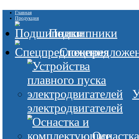
Главная
Продукция
Подшипники
Спецпредложе
У
электродвигателей
Оснастк