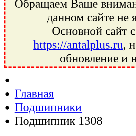
Обращаем Ваше внимани
данном сайте не 
Основной сайт с
https://antalplus.ru
, 
обновление и н
Фрязино, Антал+, плюс, Свердловский, Загорянский, Юбилей
Ивантеевка, подшипники, пневматика, метизы, техника, сваро
CRAFT, СПЗ-4, NECTECH, KG, LQY, DPI, BSN, SPZ, РФ, BMZ,
Главная
Подшипники
Подшипник 1308