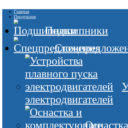
Главная
Продукция
Подшипники
Спецпредложе
У
электродвигателей
Оснастк