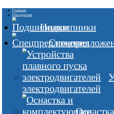
Главная
Продукция
Подшипники
Спецпредложе
У
электродвигателей
Оснастк