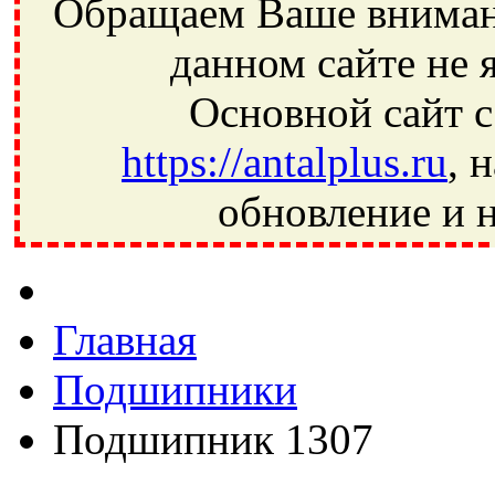
Обращаем Ваше внимани
данном сайте не 
Основной сайт с
https://antalplus.ru
, 
обновление и н
Фрязино, Антал+, плюс, Свердловский, Загорянский, Юбилей
Ивантеевка, подшипники, пневматика, метизы, техника, сваро
CRAFT, СПЗ-4, NECTECH, KG, LQY, DPI, BSN, SPZ, РФ, BMZ,
Главная
Подшипники
Подшипник 1307