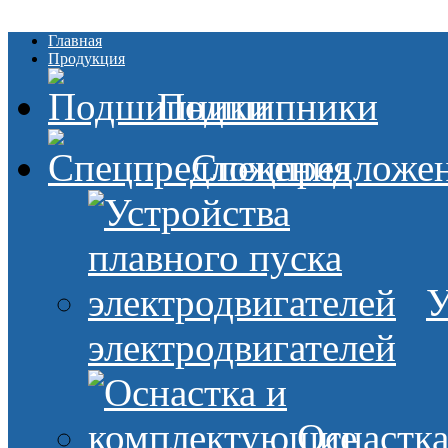
Главная
Продукция
Подшипники
Спецпредложе
У
электродвигателей
Оснастк