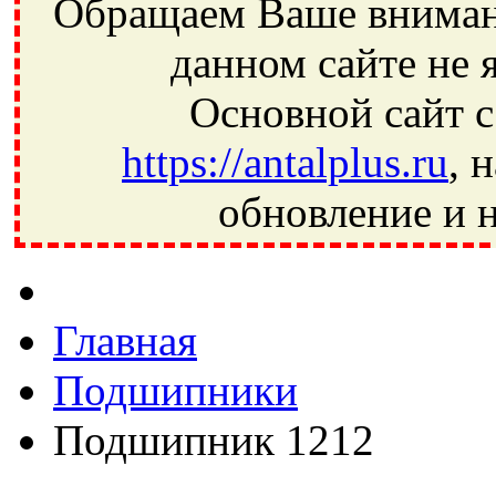
Обращаем Ваше внимани
данном сайте не 
Основной сайт с
https://antalplus.ru
, 
обновление и н
Фрязино, Антал+, плюс, Свердловский, Загорянский, Юбилей
Ивантеевка, подшипники, пневматика, метизы, техника, сваро
CRAFT, СПЗ-4, NECTECH, KG, LQY, DPI, BSN, SPZ, РФ, BMZ,
Главная
Подшипники
Подшипник 1212