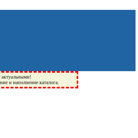
я актуальными!
ение и наполнение каталога.
Монино, Ивантеевка, подшипники, пневматика, метизы,
I, BSN, SPZ, РФ, BMZ, ХАРП, CX, РОЛТОМ, APZ, FBJ, KYK,