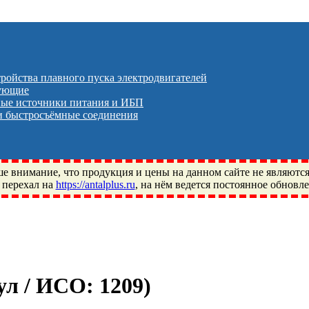
тройства плавного пуска электродвигателей
тующие
ые источники питания и ИБП
 быстросъёмные соединения
 внимание, что продукция и цены на данном сайте не являютс
 перехал на
https://antalplus.ru
, на нём ведется постоянное обновл
ый, Щелково, Москва, Пушкино, Королёв, Балашиха, Фряново, 
ПЗ, Neutral, WHX, ZWZ, CRAFT, СПЗ-4, NECTECH, KG, LQY, DP
кул / ИСО:
1209
)