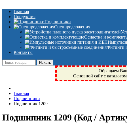
Главная
Продукция
Подшипники
Спецпредложения
Ус
Оснастка и комплек
Импульсн
Фитинги и
Контакты
Обращаем Ваше
Основной сайт с каталогом
Фрязино, Антал+, плюс, Свердловский, Загорянский, Юбилейн
Главная
техника, сварочные аппараты, NIS, NSK, JED, KPT, NXZ, Г
Подшипники
NTN, SKF, купить, заказать
Подшипник 1209
Подшипник 1209
(Код / Арти