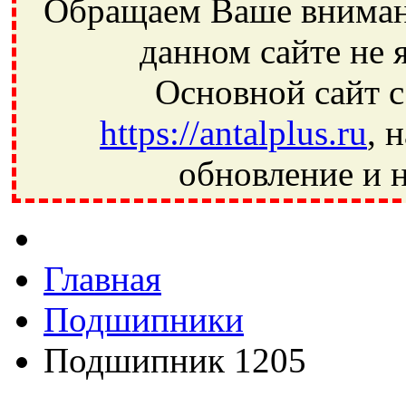
Обращаем Ваше внимани
данном сайте не 
Основной сайт с
https://antalplus.ru
, 
обновление и н
Фрязино, Антал+, плюс, Свердловский, Загорянский, Юбилей
Ивантеевка, подшипники, пневматика, метизы, техника, сваро
CRAFT, СПЗ-4, NECTECH, KG, LQY, DPI, BSN, SPZ, РФ, BMZ,
Главная
Подшипники
Подшипник 1205