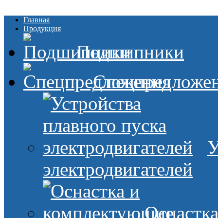
Главная
Продукция
Подшипники
Спецпредложе
У
электродвигателей
Оснастк