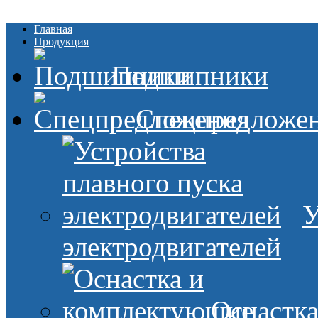
Главная
Продукция
Подшипники
Спецпредложе
У
электродвигателей
Оснастк