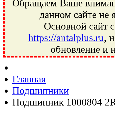
Обращаем Ваше внимани
данном сайте не 
Основной сайт с
https://antalplus.ru
, 
обновление и н
Фрязино, Антал+, плюс, Свердловский, Загорянский, Юбилей
Ивантеевка, подшипники, пневматика, метизы, техника, сваро
CRAFT, СПЗ-4, NECTECH, KG, LQY, DPI, BSN, SPZ, РФ, BMZ,
Главная
Подшипники
Подшипник 1000804 2