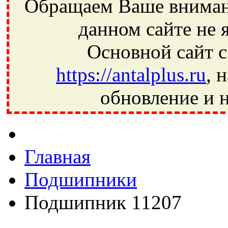
Обращаем Ваше внимани
данном сайте не 
Основной сайт с
https://antalplus.ru
, 
обновление и н
Фрязино, Антал+, плюс, Свердловский, Загорянский, Юбилей
Ивантеевка, подшипники, пневматика, метизы, техника, сваро
CRAFT, СПЗ-4, NECTECH, KG, LQY, DPI, BSN, SPZ, РФ, BMZ,
Главная
Подшипники
Подшипник 11207