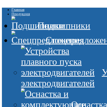
Главная
Продукция
Подшипники
Спецпредложе
У
электродвигателей
Оснастк