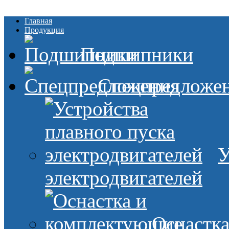
Главная
Продукция
Подшипники
Спецпредложе
У
электродвигателей
Оснастк