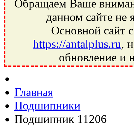
Обращаем Ваше внимани
данном сайте не 
Основной сайт с
https://antalplus.ru
, 
обновление и н
Фрязино, Антал+, плюс, Свердловский, Загорянский, Юбилей
Ивантеевка, подшипники, пневматика, метизы, техника, сваро
CRAFT, СПЗ-4, NECTECH, KG, LQY, DPI, BSN, SPZ, РФ, BMZ,
Главная
Подшипники
Подшипник 11206