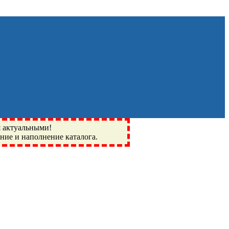
я актуальными!
ение и наполнение каталога.
Монино, Ивантеевка, подшипники, пневматика, метизы,
I, BSN, SPZ, РФ, BMZ, ХАРП, CX, РОЛТОМ, APZ, FBJ, KYK,