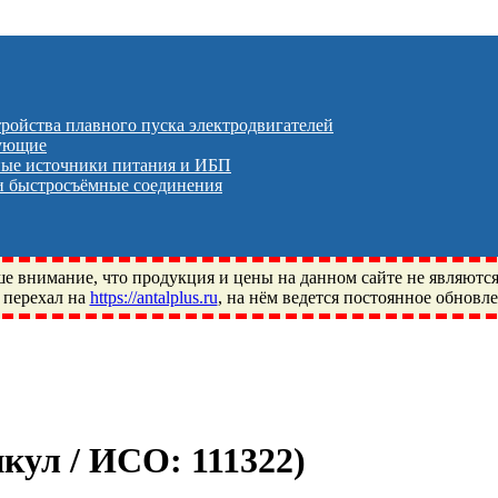
тройства плавного пуска электродвигателей
тующие
ые источники питания и ИБП
 быстросъёмные соединения
 внимание, что продукция и цены на данном сайте не являютс
 перехал на
https://antalplus.ru
, на нём ведется постоянное обновл
ый, Щелково, Москва, Пушкино, Королёв, Балашиха, Фряново, 
ПЗ, Neutral, WHX, ZWZ, CRAFT, СПЗ-4, NECTECH, KG, LQY, DP
икул / ИСО:
111322
)