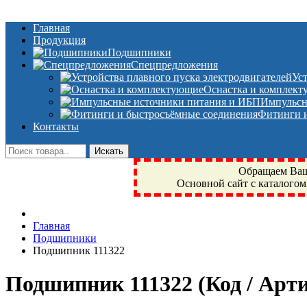
Главная
Продукция
Подшипники
Спецпредложения
Ус
Оснастка и комплек
Импульсн
Фитинги и
Контакты
Обращаем Ваше
Основной сайт с каталогом
Фрязино, Антал+, плюс, Свердловский, Загорянский, Юбилейн
Главная
техника, сварочные аппараты, NIS, NSK, JED, KPT, NXZ, Г
Подшипники
NTN, SKF, купить, заказать
Подшипник 111322
Подшипник 111322
(Код / Арт